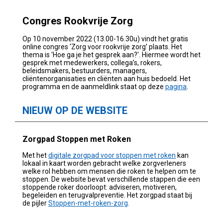
Congres Rookvrije Zorg
Op 10 november 2022 (13.00-16.30u) vindt het gratis
online congres ‘Zorg voor rookvrije zorg’ plaats. Het
thema is 'Hoe ga je het gesprek aan?'. Hiermee wordt het
gesprek met medewerkers, collega’s, rokers,
beleidsmakers, bestuurders, managers,
cliëntenorganisaties en cliënten aan huis bedoeld. Het
programma en de aanmeldlink staat op deze
pagina
.
NIEUW OP DE WEBSITE
Zorgpad Stoppen met Roken
Met het
digitale zorgpad voor stoppen met roken
kan
lokaal in kaart worden gebracht welke zorgverleners
welke rol hebben om mensen die roken te helpen om te
stoppen. De website bevat verschillende stappen die een
stoppende roker doorloopt: adviseren, motiveren,
begeleiden en terugvalpreventie.
Het zorgpad staat bij
de pijler
Stoppen-met-roken-zorg
.