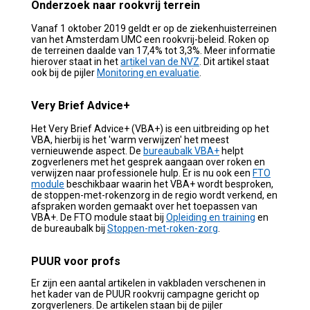
Onderzoek naar rookvrij terrein
Vanaf 1 oktober 2019 geldt er op de ziekenhuisterreinen
van het Amsterdam UMC een rookvrij-beleid. Roken op
de terreinen daalde van 17,4% tot 3,3%. Meer informatie
hierover staat in het
artikel van de NVZ
. Dit artikel staat
ook bij de pijler
Monitoring en evaluatie
.
Very Brief Advice+
Het Very Brief Advice+ (VBA+) is een uitbreiding op het
VBA, hierbij is
het 'warm verwijzen'
het meest
vernieuwende aspect. De
bureaubalk VBA+
helpt
zogverleners met het gesprek aangaan over roken en
verwijzen naar professionele hulp. Er is
nu ook een
FTO
module
beschikbaar waarin het VBA+ wordt besproken,
de stoppen-met-rokenzorg in de regio wordt verkend, en
afspraken worden gemaakt over het toepassen van
VBA+.
De FTO module staat bij
Opleiding en training
en
d
e bureaubalk bij
Stoppen-met-roken-zorg
.
PUUR voor profs
Er zijn een aantal artikelen in vakbladen verschenen in
het kader van de PUUR rookvrij campagne gericht op
zorgverleners. De artikelen staan bij de pijler