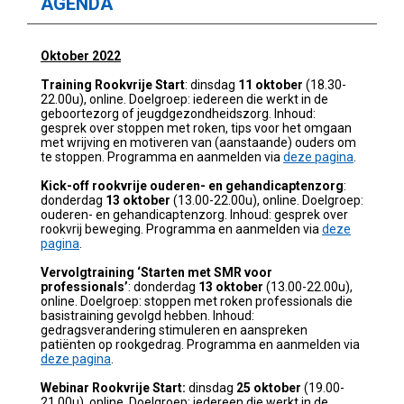
AGENDA
Oktober 2022
Training Rookvrije Start
: dinsdag
11 oktober
(18.30-
22.00u), online. Doelgroep: iedereen die werkt in de
geboortezorg of jeugdgezondheidszorg. Inhoud:
gesprek over stoppen met roken, tips voor het omgaan
met wrijving en motiveren van (aanstaande) ouders om
te stoppen.
Programma en aanmelden via
deze pagina
.
Kick-off rookvrije ouderen- en gehandicaptenzorg
:
donderdag
13 oktober
(13.00-22.00u), online. Doelgroep:
ouderen- en gehandicaptenzorg. Inhoud:
gesprek over
rookvrij beweging.
Programma en aanmelden via
deze
pagina
.
Vervolgtraining ‘Starten met SMR voor
professionals’
: donderdag
13 oktober
(13.00-22.00u),
online. Doelgroep: stoppen met roken professionals die
basistraining gevolgd hebben. Inhoud:
gedragsverandering stimuleren en aanspreken
patiënten op rookgedrag.
Programma en aanmelden via
deze pagina
.
Webinar Rookvrije Start:
dinsdag
25 oktober
(19.00-
21.00u), online.
Doelgroep: iedereen die werkt in de