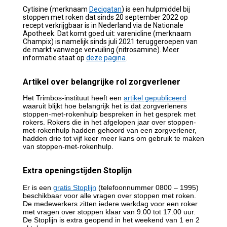
Cytisine (merknaam
Decigatan
) is een hulpmiddel bij
stoppen met roken dat sinds 20 september 2022 op
recept verkrijgbaar is in Nederland via de Nationale
Apotheek. Dat komt goed uit: varenicline (merknaam
Champix) is namelijk sinds juli 2021 teruggeroepen van
de markt vanwege vervuiling (nitrosamine). Meer
informatie staat op
deze pagina
.
Artikel over belangrijke rol zorgverlener
Het Trimbos-instituut heeft een
artikel gepubliceerd
waaruit blijkt hoe belangrijk het is dat zorgverleners
stoppen-met-rokenhulp bespreken in het gesprek met
rokers. Rokers die in het afgelopen jaar over stoppen-
met-rokenhulp hadden gehoord van een zorgverlener,
hadden drie tot vijf keer meer kans om gebruik te maken
van stoppen-met-rokenhulp.
Extra openingstijden Stoplijn
Er is een
gratis Stoplijn
(telefoonnummer 0800 – 1995)
beschikbaar voor alle vragen over stoppen met roken.
De medewerkers zitten iedere werkdag voor een roker
met vragen over stoppen klaar van 9.00 tot 17.00 uur.
De Stoplijn is extra geopend in het weekend van 1 en 2