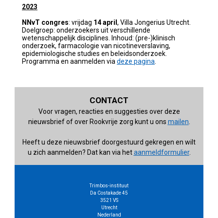
2023
NNvT congres
:
vrijdag
14 april
, Villa Jongerius Utrecht.
Doelgroep:
onderzoekers uit verschillende
wetenschappelijk disciplines. Inhoud:
(pre-)klinisch
onderzoek, farmacologie van nicotineverslaving,
epidemiologische studies en beleidsonderzoek.
Programma en aanmelden via
deze pagina
.
CONTACT
Voor vragen, reacties en suggesties over deze
nieuwsbrief of over Rookvrije zorg kunt u ons
mailen
.
Heeft u deze nieuwsbrief doorgestuurd gekregen en wilt
u zich aanmelden? Dat kan via het
aanmeldformulier
.
Trimbos-instituut
Da Costakade 45
3521 VS
Utrecht
Nederland