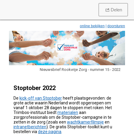
Delen
online bekijken
|
doorsturen
Nieuwsbrief Rookvrije Zorg - nummer 15 - 2022
Stoptober 2022
De
kick-off van Stoptober
heeft plaatsgevonden: de
grote actie waarin Nederland wordt opgeroepen om
vanaf 1 oktober 28 dagen te stoppen met roken. Het
Trimbos-instituut biedt
materialen
aan
zorgprofessionals om de Stoptober-campagne in te
zetten in de zorg (zoals een
wachtkamerfilmpje
en
intranetberichten
). De gratis Stoptober-toolkit kunt u
bestellen via
deze pagina
.