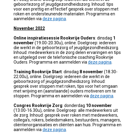
geboortezorg of jeugdgezondheidszorg. Inhoud:
tips
voor een prettig en effectief gesprek over stoppen met
roken en ondersteunende materialen. Programma en
aanmelden via
deze pagina
.
November 2022
Online inspiratiesessie Rookvrije Ouders
: dinsdag
1
november
(19.00-20.30u), online.
Doelgroep: iedereen
die werkt in de geboortezorg of jeugdgezondheidszorg.
Inhoud: medewerkers in de zorg delen ervaringen en tips
en uitgelegd over de telefonische coaching Rookvrije
Ouders.
Programma en aanmelden via
deze pagina
.
Training Rookvrije Start
:
dinsdag
8 november
(18.30-
22.00u), online. Doelgroep:
iedereen die werkt in de
geboortezorg of jeugdgezondheidszorg. Inhoud:
gesprek over
stoppen met roken,
tips
voor het omgaan
met wrijving en
(aanstaande) ouders motiveren om te
stoppen.
Programma en aanmelden via
deze pagina
.
Congres Rookvrije Zorg
:
donderdag
10 november
(13.00-16.30u), online. Doelgroep: alle medewerkers uit
de zorg. Inhoud: gesprek over roken met medewerkers,
collega’s, rokers, beleidsmakers, bestuurders, managers,
cliëntenorganisaties en cliënten aan huis. Programma en
aanmelden via
deze pagina
.