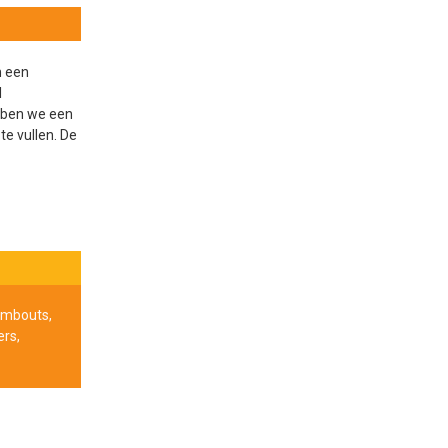
n een
l
ebben we een
te vullen. De
ombouts,
rs,